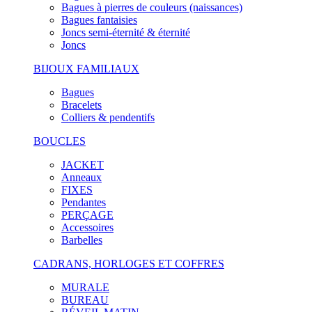
Bagues à pierres de couleurs (naissances)
Bagues fantaisies
Joncs semi-éternité & éternité
Joncs
BIJOUX FAMILIAUX
Bagues
Bracelets
Colliers & pendentifs
BOUCLES
JACKET
Anneaux
FIXES
Pendantes
PERÇAGE
Accessoires
Barbelles
CADRANS, HORLOGES ET COFFRES
MURALE
BUREAU