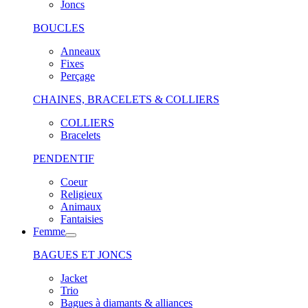
Joncs
BOUCLES
Anneaux
Fixes
Perçage
CHAINES, BRACELETS & COLLIERS
COLLIERS
Bracelets
PENDENTIF
Coeur
Religieux
Animaux
Fantaisies
Femme
BAGUES ET JONCS
Jacket
Trio
Bagues à diamants & alliances