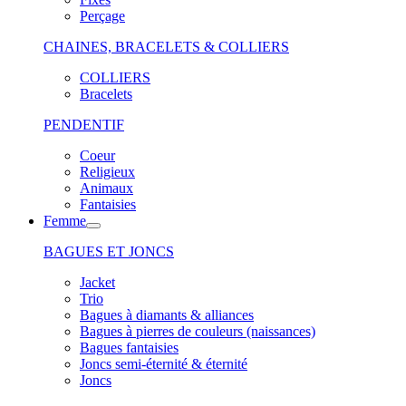
Perçage
CHAINES, BRACELETS & COLLIERS
COLLIERS
Bracelets
PENDENTIF
Coeur
Religieux
Animaux
Fantaisies
Femme
BAGUES ET JONCS
Jacket
Trio
Bagues à diamants & alliances
Bagues à pierres de couleurs (naissances)
Bagues fantaisies
Joncs semi-éternité & éternité
Joncs