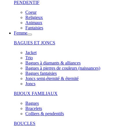
PENDENTIF
Coeur
Religieux
Animaux
Fantaisies
Femme
BAGUES ET JONCS
Jacket
Trio
Bagues à diamants & alliances
Bagues à pierres de couleurs (naissances)
Bagues fantaisies
Joncs semi-éternité & éternité
Joncs
BIJOUX FAMILIAUX
Bagues
Bracelets
Colliers & pendentifs
BOUCLES