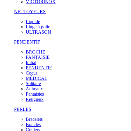
VICTORINOX
NETTOYEURS
Liquide
Linge à polir
ULTRASON
PENDENTIF
BROCHE
FANTAISIE
Initial
PENDENTIF
Coeur
MÉDICAL
Solitaire
Animaux
Fantaisies
Religieux
PERLES
Bracelets
Boucles
Colliers