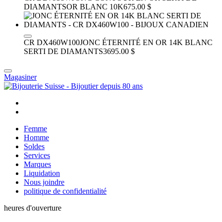
DIAMANTS
OR BLANC 10K
675.00 $
CR DX460W100
JONC ÉTERNITÉ EN OR 14K BLANC
SERTI DE DIAMANTS
3695.00 $
Magasiner
Femme
Homme
Soldes
Services
Marques
Liquidation
Nous joindre
politique de confidentialité
heures d'ouverture