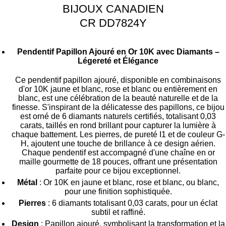
BIJOUX CANADIEN
CR DD7824Y
Pendentif Papillon Ajouré en Or 10K avec Diamants –
Légereté et Élégance
Ce pendentif papillon ajouré, disponible en combinaisons
d'or 10K jaune et blanc, rose et blanc ou entièrement en
blanc, est une célébration de la beauté naturelle et de la
finesse. S'inspirant de la délicatesse des papillons, ce bijou
est orné de 6 diamants naturels certifiés, totalisant 0,03
carats, taillés en rond brillant pour capturer la lumière à
chaque battement. Les pierres, de pureté I1 et de couleur G-
H, ajoutent une touche de brillance à ce design aérien.
Chaque pendentif est accompagné d'une chaîne en or
maille gourmette de 18 pouces, offrant une présentation
parfaite pour ce bijou exceptionnel.
Métal
: Or 10K en jaune et blanc, rose et blanc, ou blanc,
pour une finition sophistiquée.
Pierres
: 6 diamants totalisant 0,03 carats, pour un éclat
subtil et raffiné.
Design
: Papillon ajouré, symbolisant la transformation et la