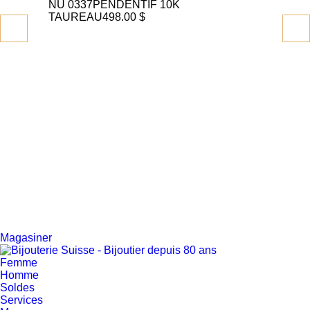
NU 0337
PENDENTIF 10K
SP 
TAUREAU
498.00 $
Magasiner
Femme
Homme
Soldes
Services