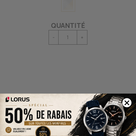
QUANTITÉ
-
+